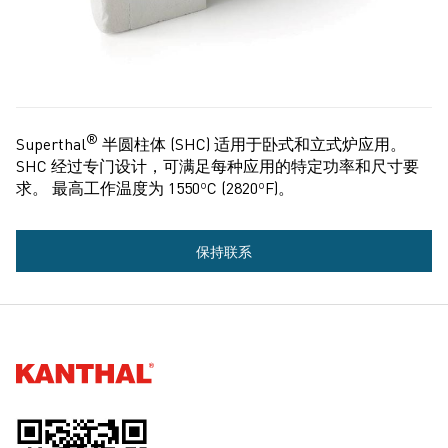
®
Superthal
半圆柱体 (SHC) 适用于卧式和立式炉应用。
SHC 经过专门设计，可满足每种应用的特定功率和尺寸要
求。 最高工作温度为 1550ºC (2820ºF)。
更
保持联系
多
信
息
Kanthal®
请