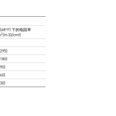
C (68ºF) 下的电阻率
2
m
/m (Ω/cmf)
(295)
(180)
(90)
(60)
(30)