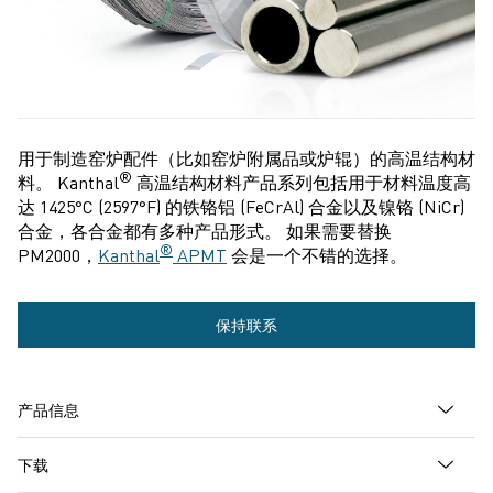
用于制造窑炉配件（比如窑炉附属品或炉辊）的高温结构材
®
料。 Kanthal
高温结构材料产品系列包括用于材料温度高
达 1425°C (2597°F) 的铁铬铝 (FeCrAl) 合金以及镍铬 (NiCr)
合金，各合金都有多种产品形式。 如果需要替换
®
PM2000，
Kanthal
APMT
会是一个不错的选择。
更
保持联系
多
信
产品信息
息
下载