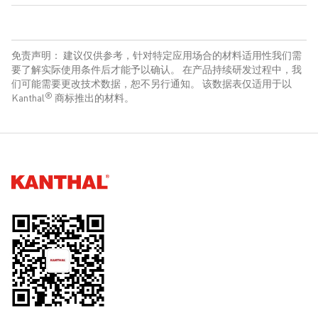
2
3
3
3
密度 g/cm
(lb/in
)
7.25
540 (78)
740 (107)
26
250
(0.262)
2
在 20°C 条件下的电阻率 Ω mm
/m (Ω circ.
1.40 (842)
免责声明： 建议仅供参考，针对特定应用场合的材料适用性我们需
mil/ft)
要了解实际使用条件后才能予以确认。 在产品持续研发过程中，我
Weight gain of Kanthal APMT, due to oxide formation, when
们可能需要更改技术数据，恕不另行通知。 该数据表仅适用于以
泊松比
0.30
oxidized in air at 1200°C for 100h cycles with cooling to
®
Kanthal
商标推出的材料。
ambient temperature between each cycle.
温度
800
900
1000
1100
1200
°C F)
(1472)
(1652)
(1832)
(2012)
(2192)
温度 (°C)
20
100
200
400
600
800
1000
温度 (°F)
68
212
392
752
1112
1472
1832
MPa
21.9
15.6
10.9
5.0
2.1
Kanthal®
(ksi)
(3200)
(2300
(1600)
(730)
(300)
GPa
220
210
205
190
170
150
130
Msi
32
30
30
28
25
22
19
温
100
200
300
400
500
600
700
800
900
1000
蠕变
温度/应力
度
速率
(°C)
s-1
800°C
900°C
1000°C
1100°C
1200°C