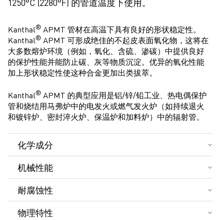
1250°C (2280°F) 的管道温度下使用。
®
Kanthal
APMT 管材在高温下具有良好的形状稳定性。
®
Kanthal
APMT 可形成绝佳的不起皮表面氧化物，这将在
大多数熔炉环境（例如，氧化、含硫、渗碳）中提供良好
的保护性能并能防止碳、灰等物质沉淀。优异的氧化性能
加上形状稳定性使这种合金更加出类拔萃。
®
Kanthal
APMT 的典型应用是铝/锌/铅工业、热电偶保护
管和烧结用马弗炉中的电发火或燃气发火炉（如持续退火
和镀锌炉、密封淬火炉、保温炉和加料炉）中的辐射管。
化学成分
C %
Si %
Mn %
Mo %
Cr %
Al %
Fe %
机械性能
标称成分
3.0
21.0
5.0
剩余成分
抗屈强度
抗拉强度
伸长率
硬度
最小值
–
–
–
20.5
–
耐腐蚀性
R
R
A
p0.2
m
空气中的建议最高工作温度 °C (°F)
1250 (2280)
最大值
0.08
0.7
0.4
23.5
–
物理特性
MPa (ksi)
MPa (ksi)
%
Hv
保护性表面氧化物
Al
O