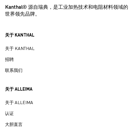
温
212
392
572
752
932
1112
1292
1472
1652
1832
Kanthal
® 源自瑞典，是工业加热技术和电阻材料领域的
度
(1472°F)
(1652°F)
(1832°F)
(2012°F)
(2192°F)
(°F)
世界领先品牌。
MPa
MPa
MPa
MPa
MPa
Ct
1.00
1.00
1.01
1.01
1.01
1.02
1.02
1.02
1.03
1.03
(psi)
(psi)
(psi)
(psi)
(psi)
关于 KANTHAL
1.0
20.7
12.7
7.7
3.0 (440)
1.2 (170)
-10
e
(3000)
(1800)
(1100)
-6
-6
关于 KANTHAL
温度 °C (°F)
热膨胀 x 10
/K (10
/°F)
1.0
25.5
18.0
13.0
6.9
3.0 (440)
招聘
20 – 250 (68-482)
12.4 (6.89)
-8
e
(3700)
(2600)
(1900)
(1000)
联系我们
20 – 500 (68-932)
13.1 (7.28)
1.0
30.8
25.5
22.2
16.2
7.3
-6
e
(4500)
(3700)
(3200)
(2300)
(1100)
20 – 750 (68-1382)
13.6 (7.56)
关于 ALLEIMA
20 – 1000 (68-1832)
14.7 (8.17)
关于 ALLEIMA
20 – 1200 (68-2192)
15.4 (8.56)
时间
温度/应力
认证
小时
800°C
900°C
1000°C
1100°C
1200°C
大胆直言
(1472°F)
(1652°F)
(1832°F)
(2012°F)
(2192°F)
温度 °C (°F)
50
600
800
1000
1200
(122)
(1112)
(1472)
(1832)
(2192)
MPa
MPa
MPa
MPa
MPa