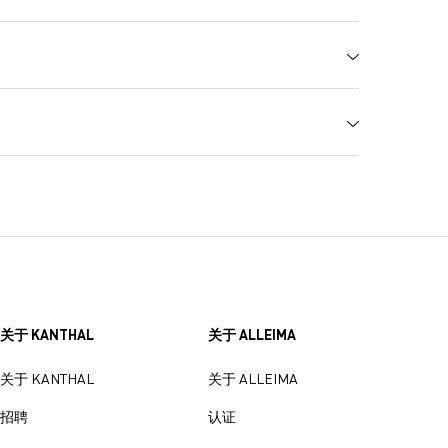
%
Fe %
Cu %
0.5
剩余成分
抗拉强度
伸长率
硬度
A
m
8.9 (0.322)
Pa (ksi)
%
Hv
rc. mil/ft)
0.49 (295)
0 (70)
30
100-130
300
400
500
600
572
752
932
1112
关于 KANTHAL
关于 ALLEIMA
1.001
1.005
1.017
1.037
关于 KANTHAL
关于 ALLEIMA
招聘
认证
-6
-6
 X10
/K (10
/°F)