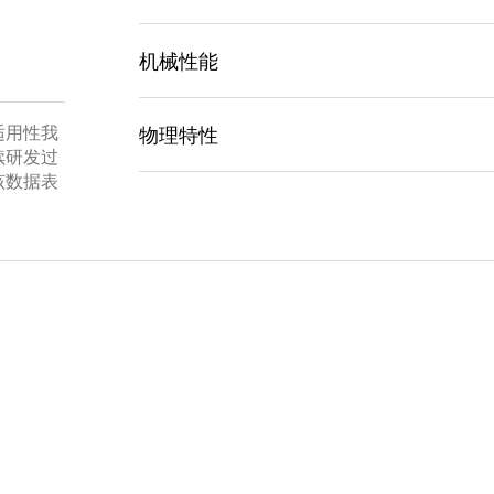
Ni %
Mn 
机械性能
标称成分
44.0
1.0
线材尺寸
抗屈强度
适用性我
物理特性
Ø
R
R
p0.2
续研发过
3
3
密度 g/cm
(lb/in
)
该数据表
mm (in)
MPa (ksi)
M
2
在 20°C 条件下的电阻率 Ω mm
/m (Ω ci
1.00 (0.04)
250 (36)
48
温度 (°C)
100
200
温度 (°F)
212
392
Ct
1.002
1.002
温度 °C (°F)
热膨胀