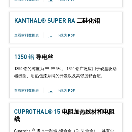
：
KANTHAL® SUPER RA
产
二硅化钼
品
形
查看材料数据表
下载为 PDF
式
：
1350 铝
产
导电丝
品
1350 铝的纯度为 99-99.5%。 1350 铝广泛应用于硬盘驱动
形
器线圈、耐热包漆系绳的开发以及高强度黏合层。
式
：
查看材料数据表
下载为 PDF
CUPROTHAL® 15
产
电阻加热线材和电阻
线
品
形
®
Cuprothal
15 是一种铜-镍合金（CuNi 合金），具有中