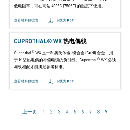
式
低电阻率，可在高达 400°C (750°F) 的温度下使用。
：
查看材料数据表
下载为 PDF
CUPROTHAL® WX
产
热电偶线
品
®
Cuprothal
WX 是一种奥氏体铜-镍合金 (CuNi) 合金，用
形
®
于 K 型热电偶的补偿电缆的负引线。Cuprothal
WX 必须
式
与铁相配才能满足参考标准。
：
查看材料数据表
下载为 PDF
上一页
1
2
3
4
5
6
7
8
9