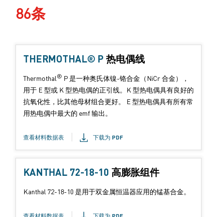
86条
THERMOTHAL® P
产
热电偶线
品
®
Thermothal
P 是一种奥氏体镍-铬合金（NiCr 合金），
形
用于 E 型或 K 型热电偶的正引线。K 型热电偶具有良好的
式
抗氧化性，比其他母材组合更好。 E 型热电偶具有所有常
：
用热电偶中最大的 emf 输出。
查看材料数据表
下载为 PDF
KANTHAL 72-18-10
产
高膨胀组件
品
Kanthal 72-18-10 是用于双金属恒温器应用的锰基合金。
形
式
查看材料数据表
下载为 PDF