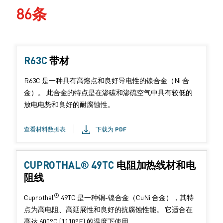
86条
R63C
产
带材
品
R63C 是一种具有高熔点和良好导电性的镍合金（Ni 合
形
金）。 此合金的特点是在渗碳和渗硫空气中具有较低的
式
放电电势和良好的耐腐蚀性。
：
查看材料数据表
下载为 PDF
CUPROTHAL® 49TC
产
电阻加热线材和电
阻线
品
形
®
Cuprothal
49TC 是一种铜-镍合金（CuNi 合金），其特
式
点为高电阻、高延展性和良好的抗腐蚀性能。 它适合在
：
高达 600°C (1110°F) 的温度下使用。