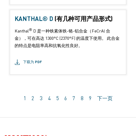
KANTHAL® D
(有几种可用产品形式)
®
Kanthal
D 是一种铁素体铁-铬-铝合金（FeCrAl 合
金），可在高达 1300°C (2370°F) 的温度下使用。 此合金
的特点是电阻率高和抗氧化性良好。
下载为 PDF
1
2
3
4
5
6
7
8
9
下一页