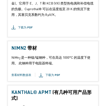
金)。它用于 E、J、T 和 KCB (VX) 类型热电偶和补偿电缆
的负极。Cuprothal® 可以在温度低至 20 K 的情况下使
用，其塞贝克系数约为 8 μV/K。
下载为 PDF
NIMN2
产
带材
品
NiMn
是一种镍/锰钢种，可在高达 1000°C 的温度下使
形
2
用。 此钢种用于电阻器终端。
式
：
查看材料数据表
下载为 PDF
KANTHAL® APMT
(有几种可用产品形
式)