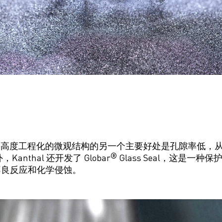
件
高度工程化的
微观结构的另一个主要好处是
孔隙率低
，
®
，Kanthal 还开发了
Globar
Glass Seal，这是一种
不良
反应
和化学侵蚀
。