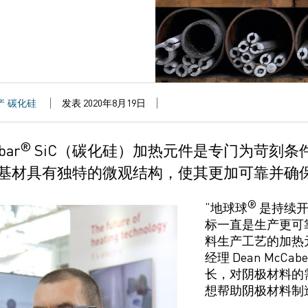
产
碳化硅
发表 2020年8月19日
®
bar
SiC
（碳化硅）加热元件是专门为苛刻条
基材具有
独特的
微观结构
，使其更加可靠并确
®
“地球球
是
持续
标一直是生产更可
料生产工艺的
加热
经理 Dean McCabe
长，对阴极材料的
想帮助阴极材料制