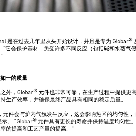
®
eal
是在过去几年里从头开始设计，并且是
专为 Globar
。 “它会保护基材，免受许多
不同反应
（包括碱和水蒸气
”
终如一的质量
®
外，Globar
元件
也非常可靠，在生产过程中提供更
保持生产效率，并确保最终产品具有相同的稳定质量。
，元件会与炉内气氛发生反应，
这会影响热区的均匀性，
®
 表示
。 “Globar
元件具有更长的寿命并保持温度均匀性
率的提高和工艺产量的提高。”