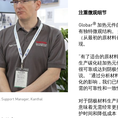
注重微观细节
®
Globar
加热元件
有独特微观结构。
（从
最初的原材料
现。
“有了适合的原
材
生产
碳化硅
加热元
很可靠或达到阴极
说
。
”
通过分析材
化的影响，我们已
需的可靠性和一致
l Support Manager, Kanthal
对于阴极材料生产
意味着无需经常更
护时间
和
降低成本