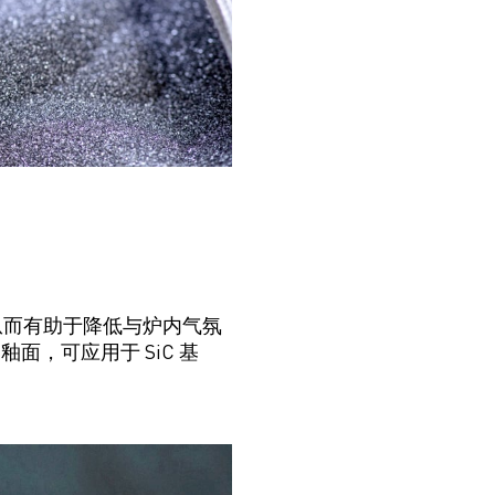
从而
有助于降低与炉内气氛
保护釉面，
可应用
于
SiC
基