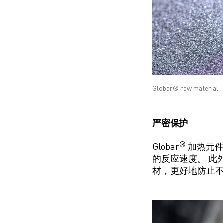
Globar® raw material
严密保护
®
Globar
加热元
的
反应速度
。
此外
材，更好地防止