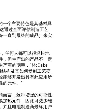
的一个主要特色是其基材具
 这通过全面评估
制造
工艺
备
一直到最终的成品）来实
料
，任何人都可以很轻松地
件
，
但
生产出的产品
不一定
生产商的
期望
，”
McCabe
料结构及其如何受到工艺变
经能够开发出具有此应用所
性的元件。
”
商而言，这种增强的可靠性
换加热元件，
因此
可减少
维
，并且
电池制造商
最终用户