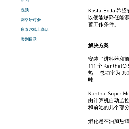
视频
Kosta-Boda
以便能够降低能
网络研讨会
善工作条件。
康泰尔线上商店
类别目录
解决方案
安装了进料器和
111 个 Kantha
热。 总功率为 35
吨。
Kanthal Super
由计算机自动监
和前池的几个部
熔化是在油加热罐