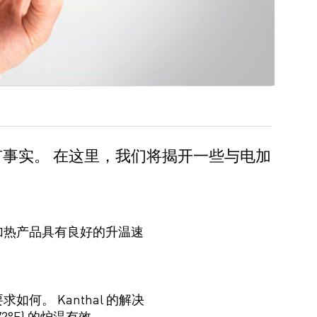
有事实。
在这里，
我们
将
揭开
一些
与
电加
加热产品具有良好的
升
温
速
要求如何
。 Kanthal 的解决
272°F) 的炉温有效
。