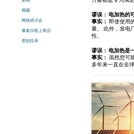
视频
谬误： 电加热的
网络研讨会
事实：
即使
使用
量。
此外
，
发电
康泰尔线上商店
性
。
类别目录
谬误： 电加热是
事实：
虽然您可
多年来一直
在全