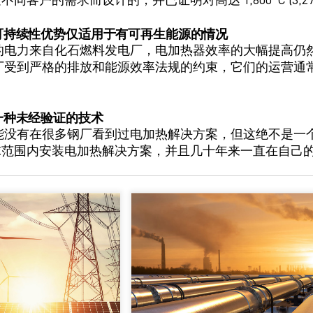
可持续性优势仅适用于有可再生能源的情况
的电力来自化石燃料发电厂，
电加热器效率的
大幅提高仍
厂
受到严格的排放和能源效率法规的约束
，
它
们的运营
通
一种未经验证的技术
能
没有在很多
钢厂看到过电加热解决方案
，
但这绝不是一
球范围内
安装
电加热解决方案，
并且几十年来一直在自己