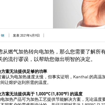
钢
发表 2021年4月9日
虑从燃气加热转向电加热，那么您
需要了解所
关的
流行
谬误
，以
帮助您
做出明智的决定。
决方案无法提供
足够的功率
普遍认为
电加热速度太慢
，
但事实
证明，Kanthal 的
高温
时间让熔炉达到
所需的温度。
决方案
无法
提供
高于 1,000
°C
(1,830°F) 的温度
的
电加热产品
可为
加热工艺
提供节能解决方案，无论温度
足
不同客户的需求而设计的
，并已
证
明
对
高达
1,800
°
C
(3,