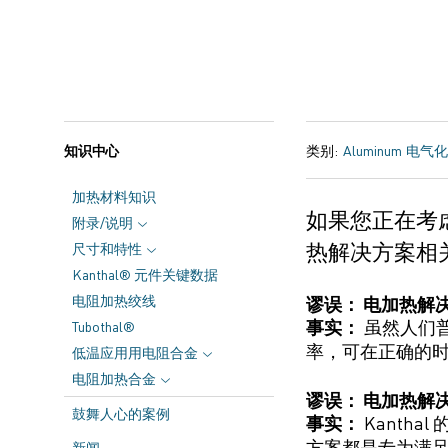
知识中心
类别:
Aluminum
电气化
加热材料知识
如果您正在考
附录/说明
热
解决方案
相
尺寸和特性
Kanthal® 元件关键数据
电阻加热绞线
谬误：
电
加热解
事实
：
虽然人们
Tubothal®
率，
可在正确的
低温应用用电阻合金
电阻加热合金
谬误： 电加热解
鼓舞人心的案例
事实：
Kanthal 
方案都是
专
为
满
新闻