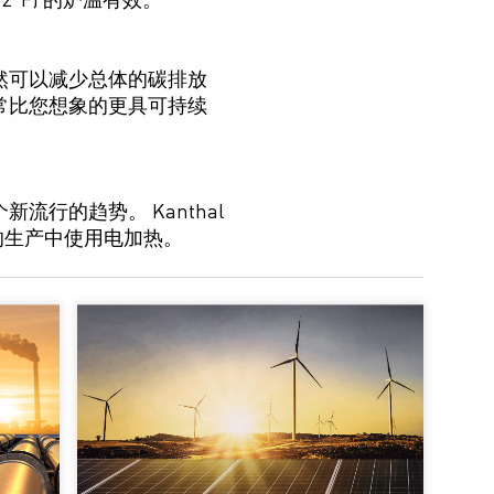
然
可以
减少总体的碳排放
常
比您想象的
更具
可持续
个新流行的趋势。
Kanthal
的生产中使用电加热。