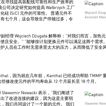
一直在寻找提高装配线可靠性和生产效率的
该公司决定研究如何提高 Wałbrzych 工厂
硅 (SiC) 元件的可靠性。 普通
元件
不
Wojciech Dżug
Assistant Man
只有
七个月，这会导致生产停顿过多，令
副经理 Wojciech Dżugała 解释称：“对我们而言，
便且安全。”
“能够按计划更换元件可以满足这两个需求。
护人员在工作时无需承受太大的压力，从而降低了安全风
thal
，因为就在几年前，Kanthal 已经成功帮助 TMMP
些修改使元件的平均寿命从 12 个月延长
至 18
个月
。
Sławomir Nowacki 表示，“我们阐述了
提出了改进连接的建议
，
因为这是主要弱
上，我们共同设计了一个新的元件。 我们
Sławomir Nowa