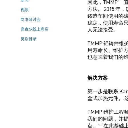
因此，TMMP 
方法。
2015 年
，
视频
铸造
车间使用的碳化
网络研讨会
稳定，使用寿命
人无法接受。
康泰尔线上商店
类别目录
TMMP 铝铸件维护
用寿命长、维护方
也意味着我们的维
解决方案
第一步是联系
Kan
盒式
加热元件。
这
TMMP 维护工程师 
我们的问题，并
点。”
“在此
基础