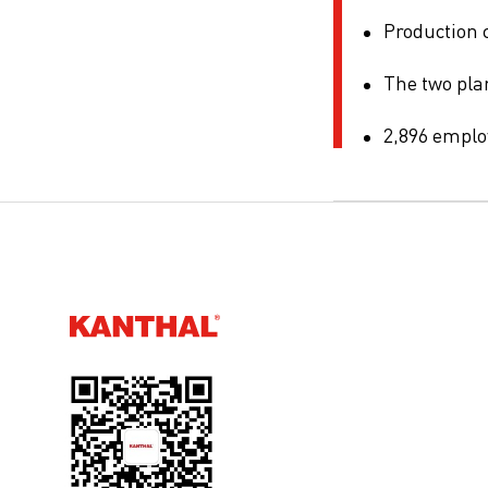
Production c
The two
pla
2
,
896 emplo
Kanthal®