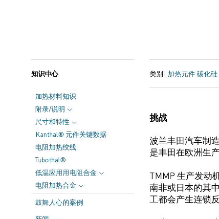
知识中心
类别:
加热元件
碳化硅
加热材料知识
附录/说明
挑战
尺寸和特性
Kanthal® 元件关键数据
波兰丰田汽车制造有
电阻加热绞线
是
丰田在欧洲生
Tubothal®
低温应用用电阻合金
TMMP
生产
发动
电阻加热合金
南非或日本的其中
工都会产生连锁
鼓舞人心的案例
新闻